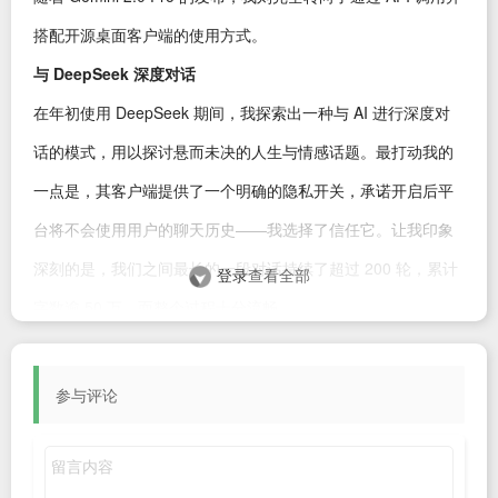
搭配开源桌面客户端的使用方式。
与 DeepSeek 深度对话
在年初使用 DeepSeek 期间，我探索出一种与 AI 进行深度对
话的模式，用以探讨悬而未决的人生与情感话题。最打动我的
一点是，其客户端提供了一个明确的隐私开关，承诺开启后平
台将不会使用用户的聊天历史——我选择了信任它。让我印象
深刻的是，我们之间最长的一段对话持续了超过 200 轮，累计
登录
查看全部
字数逾 50 万，而整个过程十分流畅。
没有好用的 AI 工具
到了年中，我开始尝试可接入 Gemini API 的各类开源应用（如
参与评论
Cherry Studio）。Gemini 2.0 Pro 的细腻和善于隐喻的表达方
式是如此出色，以至于我宁愿为 API 付费，也不愿再回到