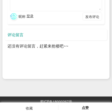
DeepSeek。然而，这些开源应用普遍存在设计简陋、隐私保护
不足等缺陷，严重影响了我的深度聊天体验。这促使我写下了
登录
昵称
发布评论
一篇博客——
《AI 聊天应用的十条高级需求》
。
尝试 Vibe Coding 开发方式
评论留言
恰逢此时，得益于 Claude 3.7 Sonnet 加持的 Cursor 出现在我
的视野里，我立即着手实践“Vibe Coding”——在两天内就基本
还没有评论留言，赶紧来抢楼吧~~
实现了自己提出的十个需求。顺其自然地，我参考 Cursor 的命
名，将这个新应用命名为
Pointer
。
20 个功能点
如今，Pointer 已初具雏形，并成为我日常使用 LLM 的主要工
具。在不断打磨的过程中，我将 Pointer 的核心功能点梳理并
扩展为 20 个。这些功能点与之前博客中的设想或有重叠，但经
蜀ICP备18000267号
过实践，我对每一个细节都有了更深的感悟。下面我将它们逐
点赞
收藏
浏览
2967.05
万次