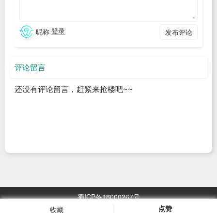
2.1. 那些经常被批评者描绘为非人性化和限制性的技术，最终
通常会被证明是可以赋予人类自由和使人更为自主的
登录
昵称
发布评论
2.2. 如果一个国家在采用AI驱动的药物研发和个性化医疗技术
方面落后，那么可能很快会在医疗保健成果上与其他国家产生
评论留言
显著差距
2.3. 一个国家如果未能将AI用于精准农业和气候适应性农业并
还没有评论留言，赶紧来抢楼吧~~
从中获益，可能会面临食品价格上涨的问题，更极端的情况
下，甚至可能会陷入日益严重的食品短缺
2.4. 如果一个国家在个人发展和职业进步方面提供的选择较
少，那么其民众的相对能动性水平将会降低，这可能会导致人
才流失，因为顶尖的全能型专业人士可能会选择移居到在政策
上对AI更为开放和友好的国家
蜀ICP备18000267号
2.5. 人才也并非唯一一个可能变得更加不平衡的生产力因素
点赞
收藏
浏览
2967.05
万次