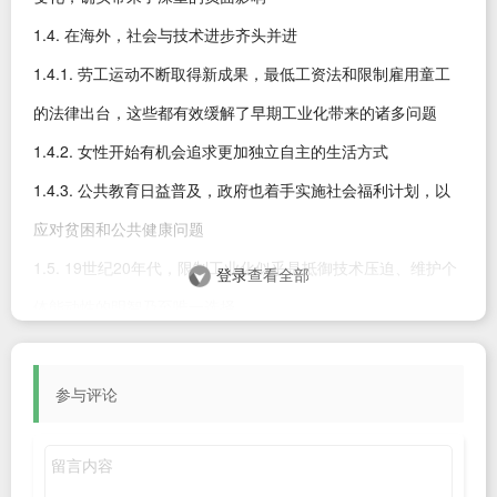
1.4. 在海外，社会与技术进步齐头并进
1.4.1. 劳工运动不断取得新成果，最低工资法和限制雇用童工
的法律出台，这些都有效缓解了早期工业化带来的诸多问题
1.4.2. 女性开始有机会追求更加独立自主的生活方式
1.4.3. 公共教育日益普及，政府也着手实施社会福利计划，以
应对贫困和公共健康问题
1.5. 19世纪20年代，限制工业化似乎是抵御技术压迫、维护个
登录
查看全部
体能动性的明智乃至唯一选择
1.6. 至20世纪初，当目睹其他国家开始享受电气化和城市管道
系统带来的便利时，卢德派的后代们终于开始着手推动重大变
参与评论
革
2. 主权AI