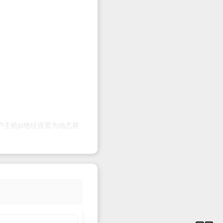
户主机ip地址设置为动态获
的概念：租约。bootp分配