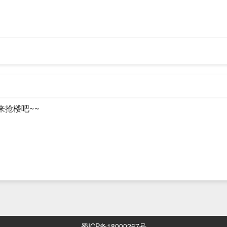
子网掩码、网关、DNS。
8，服务端使用端口67
，使用的UDP应用层的协议。
IP，因为他们要使用固定IP，所以DHCP一般只为办公环境的主机分配IP
要在一个局域网内，在为客户端分配IP的时候需要进行多次广播。但DHC
中间的路由器能转发DHCP配置请求即可，但这要求路由器配置中继功能。
三种方式
来抢楼吧~~
Allocation）（MAC地址与IP绑定）
端第一次成功地从DHCP服务器端分配到一个IP地址之后，就永远使用这个
location）常用方式
端第一次从DHCP服务器分配到IP地址后，并非永久地使用该地址，每次使
他客户端使用。
器管理员专门为客户端指定IP地址。
蜀ICP备18000267号