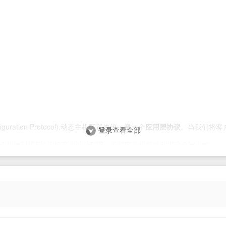
onfiguration Protocol),动态主机配置协议，是一个
应用层协议
。当我们将客
登录
查看全部
会根据DHCP协议给客户端分配IP，使得客户机能够利用这个IP上网。
Linux的网卡配置中也能看到显示的是BOOTP，DHCP引进一个bootp没有
p分配的地址是可以有期限的。
个是服务器端，另一个是客户端。