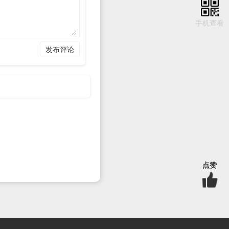
手机查看
。
发布评论
P也可以为其他网段内主机分
地址。
点赞
用完后，DHCP客户端就得