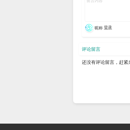
DHCP可以自动分配IP、
DHCP客户端使用的端口6
DHCP一般不为服务器分配
登录
昵称
DHCP服务器和客户端需
配IP，只要连接两个网段
评论留言
三、DHCP服务器IP分配
还没有评论留言，赶紧
1）自动分配（Automatic 
自动分配是当DHCP客户
2）动态分配（Dynamic Al
动态分配是当DHCP客户
释放这个IP地址，以给其
3）手动分配
手动分配是由DHCP服务