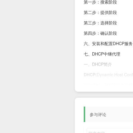
第一步：搜索阶段
第二步：提供阶段
第三步：选择阶段
第四步：确认阶段
六、安装和配置DHCP服务
七、DHCP中继代理
一、DHCP简介
DHCP
(Dynamic Host C
取方式时，DHCP服务器就
DHCP前身是BOOTP，在
的地址是永久的，而dhc
参与评论
DHCP分为两个部分：一
二、DHCP作用及特点