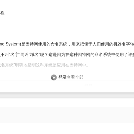
过程
n Name System)是因特网使用的命名系统，用来把便于人们使用的机器名
叫“名字”而叫“域名”呢？这是因为在这种因特网的命名系统中使用了许多的“域
“域名系统”明确地指明这种系统是应用在因特网中。
登录
查看全部
解释
域名FQND（Fully Qualified Domain Name：全限定域名）映射到IP 
小表示级别越高
，
优先级相同
时，表示
轮循
，可以达到负载均衡的目的，
A记录指向的域名指向另外一个域名；
A记录优先于CNAME记录
。即如果
和CNAME记录，则CNAME记录不生效。