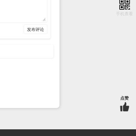
手机查看
录只对子域名生效。
“优先
址同时存在NS记录和A记
发布评论
服务器。
“优先级”中的数
，但需要服务商支持。
点赞
，那么128位长度的IPv6就