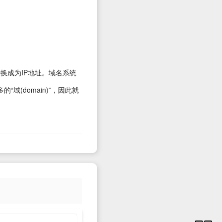
字转换成为IP地址。域名系统
(domain)”，因此就
正向解析。
“优先级”中的数字
但需要服务商支持。
一个主机地址同时存在A记