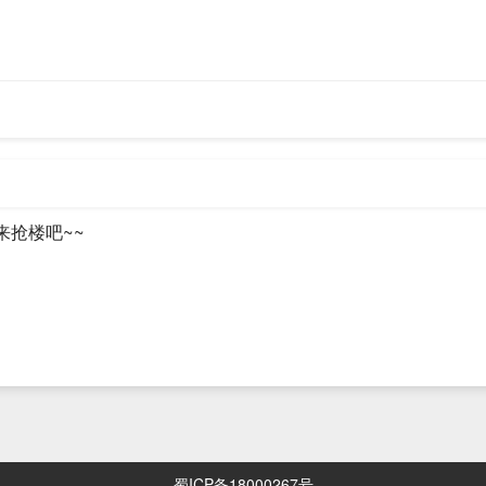
析服务器记录。
用来表明由哪台服务器对该域名进行解析
。这里的NS记
”中的数字越小表示级别越高
。
NS记录优先于A记录
。即，如果一个主机地
，则A记录不生效。这里的NS记录只对子域名生效。
件交换器记录，用于告知邮件服务器进程将邮件发送到指定的另一台邮件
越小表示级别越高
，
优先级相同
时，表示
轮循
，可以达到负载均衡的目的
来抢楼吧~~
出当前区域内谁是 主DNS服务器
域名解析成IPv6地址。(FQDN–>IPv6) ；一个ipv4是32位，假设用A表示
AAAA来表示.
个一个比较特殊。从IP到FQDN的解析。
蜀ICP备18000267号