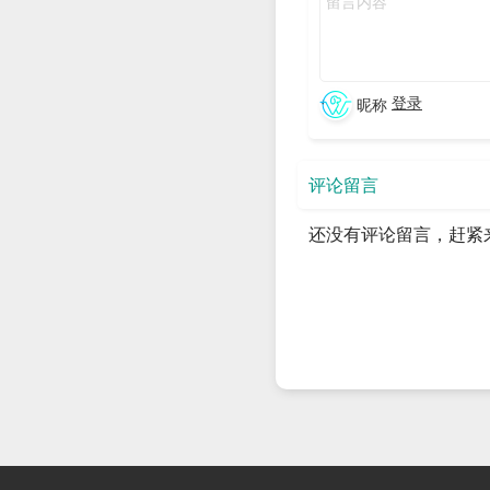
(Canonical Name)
解
NS记录：域名服务记
级
登录
昵称
录(Name Service)
录
MX记录：邮件交换
邮
评论留言
器(Mail Exchanger)
字
还没有评论留言，赶紧
SOA记录：起始授权
记录(Start Of
指
Authority)
AAAA记录：(Ipv6)地
把
址记录(Address)
用
PTR记录：指针
这
(Pointer)，反向解析