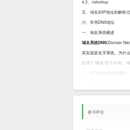
4.2、nslookup
五、域名到IP地址的解析
六、常用DNS地址
一、域名系统概述
域名系统DNS
(Domai
其实就是名字系统。为什么不
出现了“域名”这个名词。
二、常见的资源记录类型
资源记录类型
A记录：地址记录
将
(Address)
越
参与评论
CNAME记录：别名
将
记录，正式名记录
录