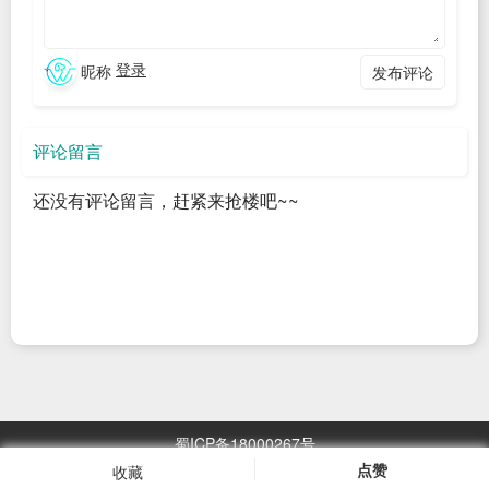
是少数。根据统计，实际上可直接安装运行的软件大概有 900
个！
登录
昵称
发布评论
这里简单的列举下部分软件：
基础工具：apt、bash、busybox、dpkg、git、htop、make、
评论留言
zsh ……
编程语言：binutils、clang、dart、erlang、golang、lua、
还没有评论留言，赶紧来抢楼吧~~
nodejs、perl、php、python、ruby、rust ……
服务器软件：apache2、lighttpd、nginx、openssh ……
数据库软件：mariadb、memcached、mosquitto、
postgresql、redis、sqlite ……
文本工具和编辑器：emacs、gawk、nano、sed、vim ……
媒体工具：ffmpeg、imagemagick、mpv、sox ……
蜀ICP备18000267号
网络工具：curl、httping、nmap、wget ……
点赞
收藏
浏览
2967.05
万次