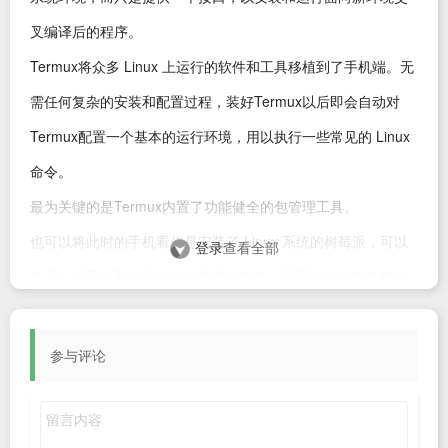
叉编译后的程序。
Termux将众多 Linux 上运行的软件和工具移植到了手机端。无
需任何复杂的安装和配置过程，装好Termux以后即会自动对
Termux配置一个基本的运行环境，用以执行一些常见的 Linux
命令。
最为关键的是Termux内置了功能健全的包管理工具。
也可以将此时的手机看作是安装了 Linux 系统的树莓派，可以
登录
查看全部
像 PC 端系统那样运行各种类型的软件，只不过这些软件都是
针对特定的 CPU 架构和硬件设备编译过的（交叉编译或者在树
莓派系统中本地编译）。
参与评论
需要注意的是，由于移动端和 PC 端硬件设备的巨大差异，加
上 Android 内核和操作系统的限制，能够直接运行的程序毕竟