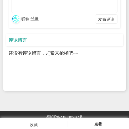
是少数。根据统计，实际上可直接安装运行的软件大概有 900
个！
登录
昵称
发布评论
这里简单的列举下部分软件：
基础工具：apt、bash、busybox、dpkg、git、htop、make、
评论留言
zsh ……
编程语言：binutils、clang、dart、erlang、golang、lua、
还没有评论留言，赶紧来抢楼吧~~
nodejs、perl、php、python、ruby、rust ……
服务器软件：apache2、lighttpd、nginx、openssh ……
数据库软件：mariadb、memcached、mosquitto、
postgresql、redis、sqlite ……
文本工具和编辑器：emacs、gawk、nano、sed、vim ……
媒体工具：ffmpeg、imagemagick、mpv、sox ……
蜀ICP备18000267号
网络工具：curl、httping、nmap、wget ……
点赞
收藏
浏览
2967.05
万次