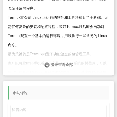
叉编译后的程序。
Termux将众多 Linux 上运行的软件和工具移植到了手机端。无
需任何复杂的安装和配置过程，装好Termux以后即会自动对
Termux配置一个基本的运行环境，用以执行一些常见的 Linux
命令。
最为关键的是Termux内置了功能健全的包管理工具。
也可以将此时的手机看作是安装了 Linux 系统的树莓派，可以
登录
查看全部
像 PC 端系统那样运行各种类型的软件，只不过这些软件都是
针对特定的 CPU 架构和硬件设备编译过的（交叉编译或者在树
莓派系统中本地编译）。
参与评论
需要注意的是，由于移动端和 PC 端硬件设备的巨大差异，加
上 Android 内核和操作系统的限制，能够直接运行的程序毕竟