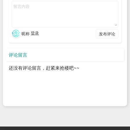
更换完成，如果弹出要更新，请点击取消（界面更新的东
登录
昵称
发布评论
西好像比较多）。
安装网络工具
评论留言
Ubuntu18没有ifconfig等一些工具，需要手动安装：
还没有评论留言，赶紧来抢楼吧~~
开发板调试串口连接
更新源
更换完成后，使用以下命令更新以下：
串口物理连接