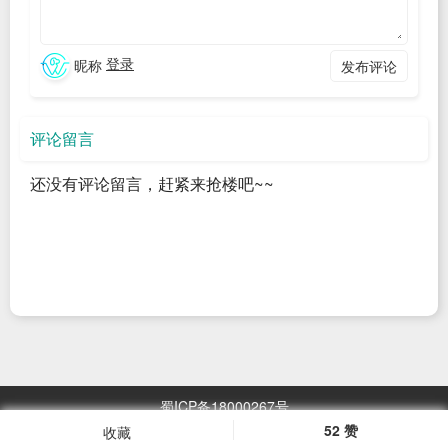
1.优质内容创作
根本来说，在抖音平台，能够获得大众喜爱的最主要还是
登录
昵称
发布评论
优质的内容创作。但不意味着一个视频获得大家喜爱，该账号
就能获得大众的长期关注。我们在这里说的是，在内容输出
评论留言
时，要保证账号中的各个视频存在着一定联系。短视频的风
格、短视频内容都需要有清晰的定位。
还没有评论留言，赶紧来抢楼吧~~
2.关键词布局
关键词布局是优化技巧中最重要的一步。我们需要在短视
频的各个相关位置中添加一些用户可能搜索且与视频相关的关
键词。在字幕、文案、账号首页等各种可能的地方增加我们的
关键词密度。
蜀ICP备18000267号
52 赞
收藏
浏览
2967.05
万次