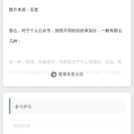
图片来源：百度
那么，对于个人公众号，按照不同的目的来划分，一般有那么
几种：
第一种，情感、兴趣爱好：纯粹是出于个人情感的。比如，有
些人把他来当做笔记，用来记录生活中的点点滴滴。他把他和
登录
查看全部
他女朋友从相识、恋爱再到结婚整个过程，包括在其中发生的
一些事情，都把它们记录在里面，文笔还不错，写得非常好，
有很多粉丝关注。还有些人是出于自己的兴趣爱好，比如，你
参与评论
喜欢看电影喜欢写影评，那么你就做一个关于电影的公众号，
跟大家一起分享。像这样的公众号，它们都有一个共同的特