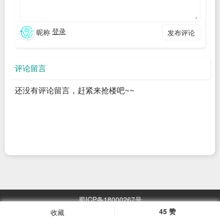
点，均不是以盈利为目的。它们更多地是情感上的寄托，别人
关注点赞转发所带给自己的那种成就感。不过呢，这种类型的
登录
昵称
发布评论
公众号相对来说偏少，因为你要付出很多的时间和精力。
评论留言
第二种就是为了打造个人品牌的，这些一般就是以盈利为目的
的。他们往往是某一个领域方面的专家，有依据有能力。通过
还没有评论留言，赶紧来抢楼吧~~
创造自己的影响力，让观众产生一些信赖感，塑造形象，从而
实现个人品牌的打造。比如，*蒙。他的创办者之前是一个专栏
作家，他的特点就是文章写得好，深入人心，容易让人产生共
鸣，粉丝已经上百万了。现在只要一提*蒙，大家都知道他是做
什么的，所以他的个人品牌树立的非常好。那么，当品牌树立
起来后，他就可以实现盈利了。目前，在*蒙上面打一个广告的
蜀ICP备18000267号
话就得几十万，一个月月入百万，这是做的比较大的成熟的个
45 赞
收藏
浏览
2967.05
万次