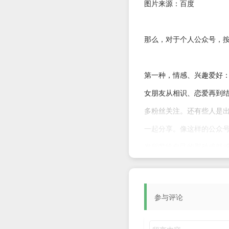
图片来源：百度
那么，对于个人公众号，
第一种，情感、兴趣爱好
女朋友从相识、恋爱再到
多粉丝关注。还有些人是
一起分享。像这样的公众
发所带给自己的那种成就
第二种就是为了打造个人
参与评论
造自己的影响力，让观众
家，他的特点就是文章写