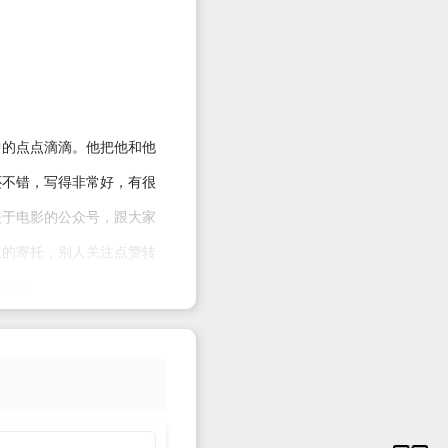
中的点点滴滴。他把他和他
还不错，写得非常好，有很
关于电影的公众号，跟大家
上的寄托，别人关注点赞转
和精力。
家，有依据有能力。通过创
创办者之前是一个专栏作
蒙，大家都知道他是做什么