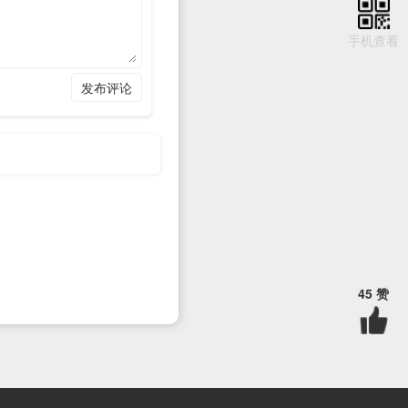
蒙上面打一个广告的话就得
手机查看
，你擅长这个PPT的制
就可以利用它打造属于你自
发布评论
方面你可以把它作为你的另
留到你的店铺上，他也是以
45 赞
但是呢，大家都面临着同样
还是可以的。如果你想要从
，有营销的理念。最后一
的工作是没有问题的。