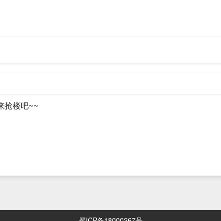
立的非常好。那么，当品牌树立起来后，他就可以实现盈利了。目前，在*
这是做的比较大的成熟的个人品牌。往小了说，其实也是一样的。比如说
PPT的品牌，从事教学或者经验的分析。你有哪方面的技能和特长，你
种。
引流。比如说，你开了一个卖服装的淘宝店铺，你又做了一个公众号，一
来抢楼吧~~
一些服装搭配的或者时尚内容推送来吸引粉丝，并且最终，把这些粉丝保
的是为了面试的需要、用来证明自己能力的。现在有很多人转行做运营，
验。运营是一个新兴岗位，那么从这一点来看，他的市场需求和未来前景
这么几个能力。首先，你要懂互联网，要有互联网思维。再一个要懂营销
要有一些关于运营的实操经验。如果你具备这三点的话，那你找一份运营
蜀ICP备18000267号