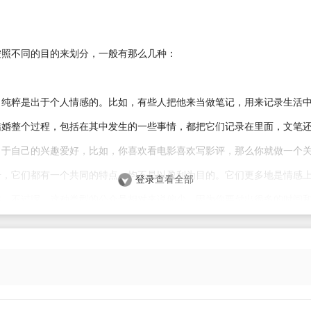
按照不同的目的来划分，一般有那么几种：
：纯粹是出于个人情感的。比如，有些人把他来当做笔记，用来记录生活
结婚整个过程，包括在其中发生的一些事情，都把它们记录在里面，文笔
出于自己的兴趣爱好，比如，你喜欢看电影喜欢写影评，那么你就做一个
号，它们都有一个共同的特点，均不是以盈利为目的。它们更多地是情感
登录
查看全部
感。不过呢，这种类型的公众号相对来说偏少，因为你要付出很多的时间
品牌的，这些一般就是以盈利为目的的。他们往往是某一个领域方面的专
产生一些信赖感，塑造形象，从而实现个人品牌的打造。比如，*蒙。他的
得好，深入人心，容易让人产生共鸣，粉丝已经上百万了。现在只要一提*