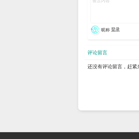
的，所以他的个人品牌树
几十万，一个月月入百万，
作，你就可以制作一个关于
登录
昵称
己的个人品牌，这是第二
评论留言
还有第三种，为个人店铺
还没有评论留言，赶紧
一个销售渠道，你可以做
盈利为目的。
那么还有第四种，他的目
一个问题，就是都没有经
事运营的话呢，你要具备
点，也是非常重要的，还