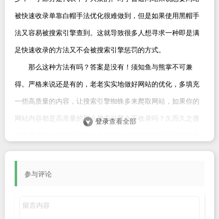
被快速收录单靠白帽手法优化很难做到，但是如果使用黑帽手
法又容易被搜索引擎查到。这就导致很多人想寻求一种即是满
足快速收录的方法又不会被搜索引擎惩罚的方式。
那么这种方法有吗？答案是没有！须知鱼与熊掌不可兼
得。严格来说还是有的，老老实实地做好网站的优化，多填充
一些高质量的内容，让搜索引擎蜘蛛多来爬取网站，如果你的
网站内容都是高质量的那么搜索引擎会不收录吗？久而久之搜
登录
查看全部
索引擎信任你的网站后那么你的网站才有可能真正地做到秒收
录。
下面给大家说一些对网站收录有帮助的方法。
参与评论
1、为网站添加原创内容
质量高原创内容非常容易受到搜索引擎的青睐，现在是的