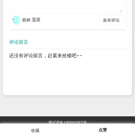
时代是内容为王的时代，内容的质量直接影响搜索引擎收录，
同时也要注重网站更新频率，有规律的更新会让搜索引擎对网
登录
昵称
发布评论
站留有一个友好的印象。
评论留言
2、提高外链质量
百度收录网站很大程度上取决于网站权重，权重较低的网
还没有评论留言，赶紧来抢楼吧~~
站就需要拓展一些优质外链，为网站增加流量和收录，相对于
软文外链来说，网站可以在一些比较有价值的栏目地址或文章
地址发布外链，这样会对百度收录有不错的帮助。
3、设置关键词增加收录量
关键词优化是搜索引擎优化中的重要项目之一，就拿现在
蜀ICP备18000267号
的搜索主流百度来说，光是优化工具就推出了很多。这些工具
点赞
收藏
浏览
2967.05
万次