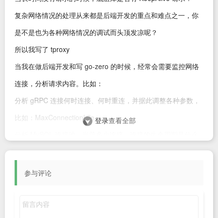
复杂网络情况的处理从来都是后端开发的重点和难点之一，你
是不是也为各种网络情况的调试而头顶发凉呢？
所以我写了 tproxy
当我在做后端开发和写
go-zero
的时候，经常会需要监控网络
连接，分析请求内容。比如：
分析 gRPC 连接何时连接、何时重连，并据此调整各种参数，
比如：MaxConnectionIdle
登录
查看全部
分析 MySQL 连接池，当前多少连接，连接的生命周期是什么
策略
也可以用来观察和分析任何 TCP 连接，看服务端主动断，还是
参与评论
客户端主动断等等
tproxy 的安装