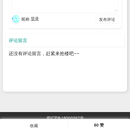
$ GOPROXY=https://goproxy.cn/,direct go 
登录
昵称
发布评论
或者使用 docker 镜像：
$ docker run --rm -it -p 
:
 -p 
:
评论留言
kevinwan/tproxy:v1 tproxy -l 0.0.0.0 -p 
 -r 
host.docker.internal:
还没有评论留言，赶紧来抢楼吧~~
arm64 系统:
$ docker run --rm -it -p 
:
 -p 
:
kevinwan/tproxy:v1-arm64 tproxy -l 0.0.0.0 -p 
-r host.docker.internal:
tproxy 的用法
$ tproxy --help

Usage of tproxy:

蜀ICP备18000267号
  -d duration

80 赞
收藏
            the delay to relay packets

浏览
2967.05
万次