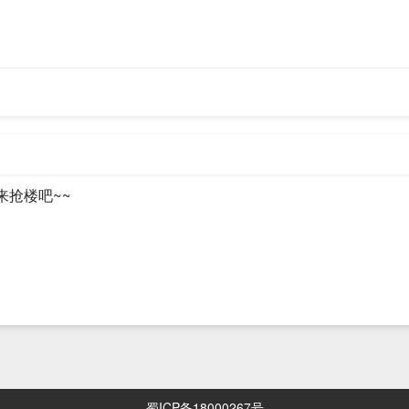
ounder Max Körbächer 的主题演讲《With WasmEdge to New Shores
然后他将解读 WasmEdge 的行为以及从中可以衍生出哪些用例。 最后，Ma
测。
m - 5:30pm（当地时间）
co/11NuU
来抢楼吧~~
smEdge 在内，本次大会共有6个与 WebAssembly 相关的议题， Web
已经支持了 NPM 与 ES6 模块，除此之外， WasmEdge 还计划支持所有主
起讨论共建，期待你的反馈。
Edge/WasmEdge/issues/1535
t
蜀ICP备18000267号