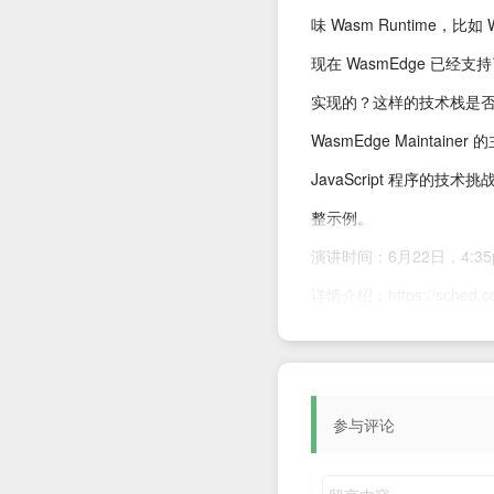
味 Wasm Runtime，比如 Wa
现在 WasmEdge 已经支持了
实现的？这样的技术栈是否能
WasmEdge Maintainer
JavaScript 程序的技术挑
整示例。
演讲时间：6月22日，4:35p
详情介绍：
https://sched
议题二：《With WasmEd
WebAssembly 正在
全、高效、便携且快速——
参与评论
和计算能力有限的环境中
WasmEdge 作为云原生最