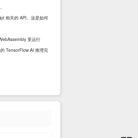
务。
ript 相关的 API。这是如何
 WebAssembly 里运行
TensorFlow AI 推理完
器之所以如此有趣，是因为它安
 非常适合在安全隔离、资源
s 生态中？与现有容器是什么关