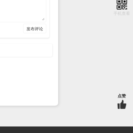
手机查看
 》将从如何使用 WasmEdge 并实
发布评论
x Körbächer 将对
Assembly 的发展值得你
流的 Node API，欢迎大家
点赞