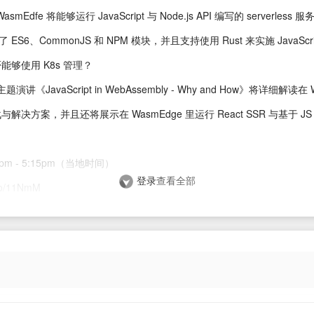
smEdfe 将能够运行 JavaScript 与 Node.js API 编写的 serverless 服
 ES6、CommonJS 和 NPM 模块，并且支持使用 Rust 来实施 JavaSc
够使用 K8s 管理？
 的主题演讲《JavaScript in WebAssembly - Why and How》将详细解读在
战与解决方案，并且还将展示在 WasmEdge 里运行 React SSR 与基于 JS 的 
m - 5:15pm（当地时间）
登录
查看全部
.co/11NmM
ge to New Shores》
从可移植的封闭式浏览器 runtime 迁移到处理严肃的后端任务。Wasm 容
至少理论上，Wasm 看起来像是更好的容器实现。这种能力使得 Wasm
使用。
具代表性的 WebAssembly Runtime，将如何作为轻量级容器融入 K8