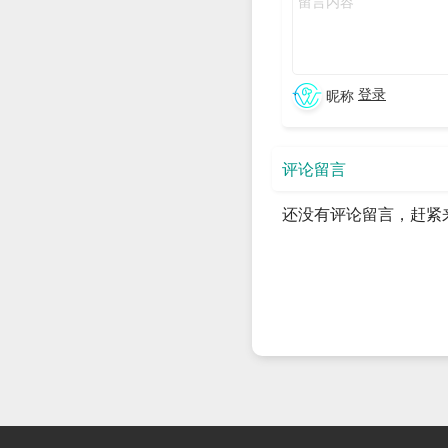
系呢？
Liquid Reply 的 Co-f
登录
昵称
现一个简单的应用程序开始。 
WasmEdge 的未来做出预
评论留言
演讲时间：6月24日，4:50p
详情介绍：
https://sched.
还没有评论留言，赶紧
另外，值得一提的是，包括 Wa
的关注。
最后，目前 WasmEdge 
查看下面的 issue，一
https://github.com/Wasm
关于 Open Source Summi