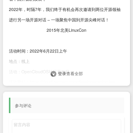
2022年，时隔7年，我们终于有机会再次邀请到两位开源领袖
进行另一场开源对话 – 一场聚焦中国到开源尖峰对话！
2015年北美LinuxCon
活动时间：2022年6月22日上午
地点：线上
活动：OpenCloudOS社区开放日
登录
查看全部
活动网站：https://cloud.tencent.com/developer/salon/live-
1885
Jim
为这次对话预备了很多大家关心的话题，涵盖了从
Linux
内
参与评论
核开发、系统软硬件安全到给中国开源社区的建议。如果你想
知道
Linux kernel
的未来发展，如果你想知道
Linus
认为什么才