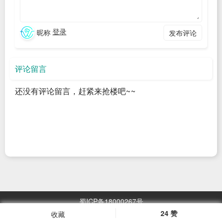
是开源安全最大的威胁，如果你想了解
Linus
对与
Linux Distro
的看法，如果你想听一听
Linus
对中国开源社区和企业开源有什
登录
昵称
发布评论
么建议和期望，你一定不能错过这个尖峰对话！
如果你希望获得更多此活动的详情及更多有关LFAPAC活动信
评论留言
息，请扫描以下二维码与我们连系。
还没有评论留言，赶紧来抢楼吧~~
联系Linux Foundation APAC
Linux基金会是非营利性组织，是技术生态系统的重要组成部
分。
Linux基金会通过提供财务和智力资源、基础设施、服务、活
动以及培训来支持创建永续开源生态系统。在共享技术的创建
中，Linux基金会及其项目通过共同努力形成了非凡成功的投
蜀ICP备18000267号
资。请长按以下二维码进行关注Linux Foundation
24 赞
收藏
浏览
2967.05
万次