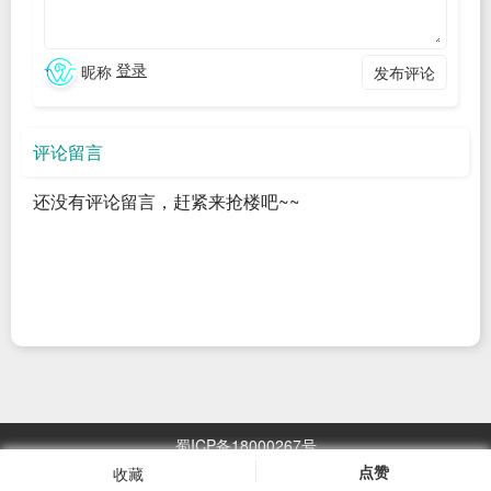
义分析，根据SQL命令的不同，执行对应的入口函数，最终生
成查询树。
登录
昵称
发布评论
词法分析Lexical Analysis
openGauss使用flex工具进行词法分析。flex工具通过对已经定
评论留言
义好的词法文件进行编译，生成词法分析的代码。词法文件是
还没有评论留言，赶紧来抢楼吧~~
scan.l，它根据SQL语言标准对SQL语言中的关键字、标识符、
操作符、常量、终结符进行了定义和识别。在kwlist.h中定义了
大量的关键字，按照字母的顺序排列，方便在查找关键字时通
过二分法进行查找。在scan.l中处理“标识符”时，会到关键字列
表中进行匹配，如果一个标识符匹配到关键字，则认为是关键
字，否则才是标识符，即关键字优先. 以“select a, b from
蜀ICP备18000267号
item”为例说明词法分析结果。
点赞
收藏
浏览
2967.05
万次
名
词性
内容